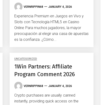
VERNRIPPIN68
JANUARY 4, 2026
Experiencia Premium en Juegos en Vivo y
Slots con Tecnología HTML5 en Casino
Online Para muchos jugadores, la mayor
preocupación al elegir una casa de apuestas
es la confianza. ¿Cómo...
UNCATEGORIZED
1Win Partners: Affiliate
Program Comment 2026
VERNRIPPIN68
JANUARY 4, 2026
Crypto purchases are usually canned
instantly, providing quick access on the