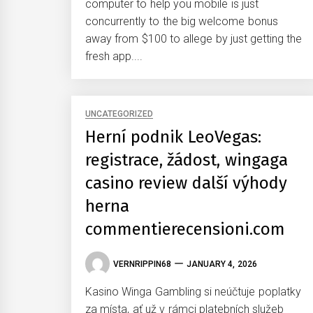
computer to help you mobile is just
concurrently to the big welcome bonus
away from $100 to allege by just getting the
fresh app....
UNCATEGORIZED
Herní podnik LeoVegas:
registrace, žádost, wingaga
casino review další výhody
herna
commentierecensioni.com
VERNRIPPIN68
JANUARY 4, 2026
Kasino Winga Gambling si neúčtuje poplatky
za místa, ať už v rámci platebních služeb