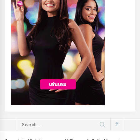
Search
for: