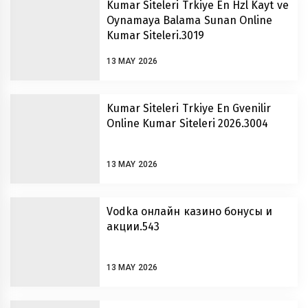
Kumar Siteleri Trkiye En Hzl Kayt ve
Oynamaya Balama Sunan Online
Kumar Siteleri.3019
13 MAY 2026
Kumar Siteleri Trkiye En Gvenilir
Online Kumar Siteleri 2026.3004
13 MAY 2026
Vodka онлайн казино бонусы и
акции.543
13 MAY 2026