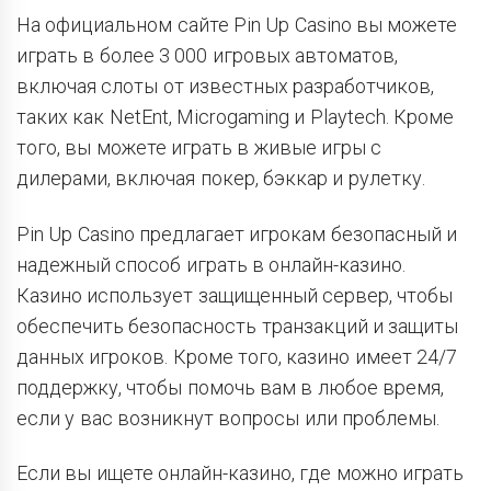
На официальном сайте Pin Up Casino вы можете
играть в более 3 000 игровых автоматов,
включая слоты от известных разработчиков,
таких как NetEnt, Microgaming и Playtech. Кроме
того, вы можете играть в живые игры с
дилерами, включая покер, бэккар и рулетку.
Pin Up Casino предлагает игрокам безопасный и
надежный способ играть в онлайн-казино.
Казино использует защищенный сервер, чтобы
обеспечить безопасность транзакций и защиты
данных игроков. Кроме того, казино имеет 24/7
поддержку, чтобы помочь вам в любое время,
если у вас возникнут вопросы или проблемы.
Если вы ищете онлайн-казино, где можно играть