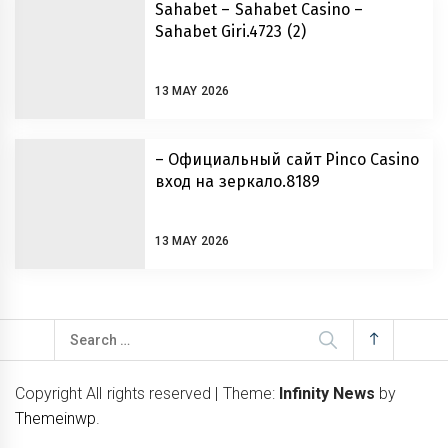
Sahabet – Sahabet Casino –
Sahabet Giri.4723 (2)
13 MAY 2026
– Официальный сайт Pinco Casino
вход на зеркало.8189
13 MAY 2026
Search
for:
Copyright All rights reserved
|
Theme:
Infinity News
by
Themeinwp
.