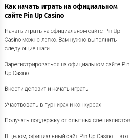
Как начать играть на официальном
сайте Pin Up Casino
Начать играть на официальном сайте Pin Up
Casino можно легко. Вам нужно выполнить
следующие шаги:
Зарегистрироваться на официальном сайте Pin
Up Casino
Внести депозит и начать играть
Участвовать в турнирах и конкурсах
Получать поддержку от опытных специалистов
В целом, официальный сайт Pin Up Casino – это