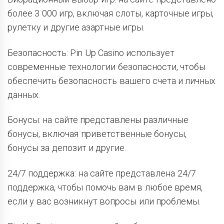
более 3 000 игр, включая слоты, карточные игры,
рулетку и другие азартные игры.
Безопасность: Pin Up Casino использует
современные технологии безопасности, чтобы
обеспечить безопасность вашего счета и личных
данных.
Бонусы: на сайте представлены различные
бонусы, включая приветственные бонусы,
бонусы за депозит и другие.
24/7 поддержка: на сайте представлена 24/7
поддержка, чтобы помочь вам в любое время,
если у вас возникнут вопросы или проблемы.