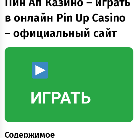
Пин Ап Казино – играть
в онлайн Pin Up Casino
– официальный сайт
ИГРАТЬ
Содержимое