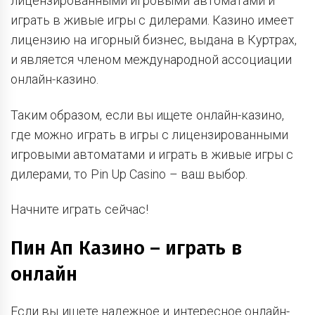
лицензированными игровыми автоматами и
играть в живые игры с дилерами. Казино имеет
лицензию на игорный бизнес, выдана в Куртрах,
и является членом международной ассоциации
онлайн-казино.
Таким образом, если вы ищете онлайн-казино,
где можно играть в игры с лицензированными
игровыми автоматами и играть в живые игры с
дилерами, то Pin Up Casino – ваш выбор.
Начните играть сейчас!
Пин Ап Казино – играть в
онлайн
Если вы ищете надежное и интересное онлайн-