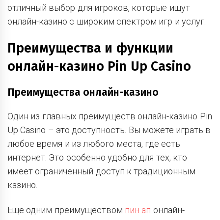
отличный выбор для игроков, которые ищут
онлайн-казино с широким спектром игр и услуг.
Преимущества и функции
онлайн-казино Pin Up Casino
Преимущества онлайн-казино
Один из главных преимуществ онлайн-казино Pin
Up Casino – это доступность. Вы можете играть в
любое время и из любого места, где есть
интернет. Это особенно удобно для тех, кто
имеет ограниченный доступ к традиционным
казино.
Еще одним преимуществом
пин ап
онлайн-