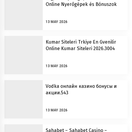
Online Nyerőgépek és Bónuszok
13 MAY 2026
Kumar Siteleri Trkiye En Gvenilir
Online Kumar Siteleri 2026.3004
13 MAY 2026
Vodka онлайн казино бонусы и
акции.543
13 MAY 2026
Sahabet – Sahabet Casino –