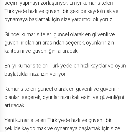
seçim yapmayı zorlaştırıyor. En iyi kumar siteleri
Türkiye’de hızlı ve güvenli bir şekilde kaydolmak ve
oynamaya başlamak için size yardımcı oluyoruz.
Güncel kumar siteleri guncel olarak en güvenli ve
güvenilir olanları arasından seçerek, oyunlarınızın
kalitesini ve güvenliğini artıracak.
En iyi kumar siteleri Türkiye’de en hızlı kayıtlar ve oyun
başlattıklarınıza izin veriyor.
Kumar siteleri guncel olarak en güvenli ve güvenilir
olanları seçerek, oyunlarınızın kalitesini ve güvenliğini
artıracak.
Yeni kumar siteleri Türkiye’de hızlı ve güvenli bir
şekilde kaydolmak ve oynamaya başlamak için size