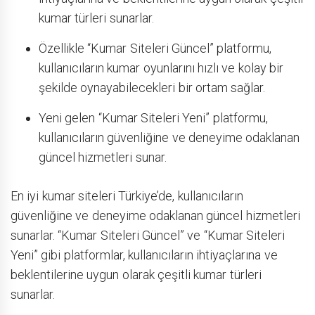
kumar türleri sunarlar.
Özellikle “Kumar Siteleri Güncel” platformu,
kullanıcıların kumar oyunlarını hızlı ve kolay bir
şekilde oynayabilecekleri bir ortam sağlar.
Yeni gelen “Kumar Siteleri Yeni” platformu,
kullanıcıların güvenliğine ve deneyime odaklanan
güncel hizmetleri sunar.
En iyi kumar siteleri Türkiye’de, kullanıcıların
güvenliğine ve deneyime odaklanan güncel hizmetleri
sunarlar. “Kumar Siteleri Güncel” ve “Kumar Siteleri
Yeni” gibi platformlar, kullanıcıların ihtiyaçlarına ve
beklentilerine uygun olarak çeşitli kumar türleri
sunarlar.