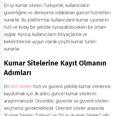
En iyi kumar siteleri Türkiye’de, kullanıcıların
güvenliğine ve deneyime odaklanan güncel hizmetleri
sunarlar. Bu platformlar, kullanıcıların kumar oyunlarını
hızlı ve kolay bir şekilde oynayabilecekleri bir ortam
sağlar. Ayrıca, kullanıcıların ihtiyaçlarına ve
beklentilerine uygun olarak çeşitli kumar türleri
sunarlar.
Kumar Sitelerine Kayıt Olmanın
Adımları
En
slot siteleri
hızlı ve güvenli şekilde kumar sitelerine
kaydolmak için ilk adım, güncel kumar sitelerini
araştırmanızdır. Öncelikle, güvenilir ve güvenli siteleri
seçmeniz gerekmektedir. Önerilen siteler arasında
“Kumar Siteleri Türkiye” ve “En İyi Kumar Siteleri” gibi