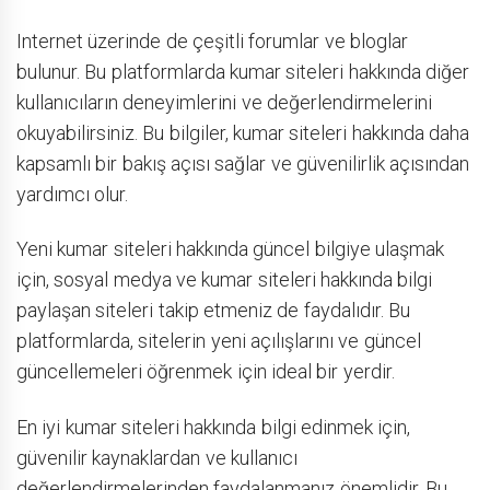
Internet üzerinde de çeşitli forumlar ve bloglar
bulunur. Bu platformlarda kumar siteleri hakkında diğer
kullanıcıların deneyimlerini ve değerlendirmelerini
okuyabilirsiniz. Bu bilgiler, kumar siteleri hakkında daha
kapsamlı bir bakış açısı sağlar ve güvenilirlik açısından
yardımcı olur.
Yeni kumar siteleri hakkında güncel bilgiye ulaşmak
için, sosyal medya ve kumar siteleri hakkında bilgi
paylaşan siteleri takip etmeniz de faydalıdır. Bu
platformlarda, sitelerin yeni açılışlarını ve güncel
güncellemeleri öğrenmek için ideal bir yerdir.
En iyi kumar siteleri hakkında bilgi edinmek için,
güvenilir kaynaklardan ve kullanıcı
değerlendirmelerinden faydalanmanız önemlidir. Bu