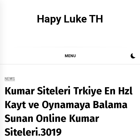
Skip
to
Hapy Luke TH
content
MENU
NEWS
Kumar Siteleri Trkiye En Hzl
Kayt ve Oynamaya Balama
Sunan Online Kumar
Siteleri.3019