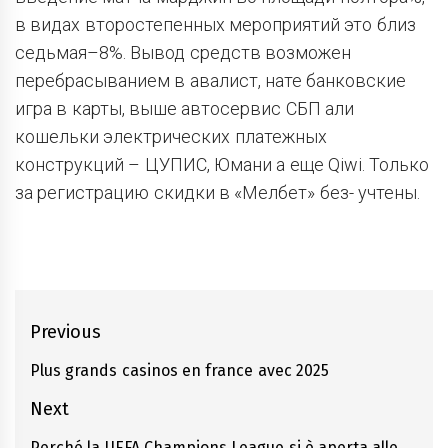
в видах второстепенных мероприятий это близ
седьмая–8%. Вывод средств возможен
перебрасыванием в авалист, нате банковские
игра в карты, выше автосервис СБП али
кошельки электрических платежных
конструкций – ЦУПИС, Юмани а еще Qiwi. Только
за регистрацию скидки в «Мелбет» без- учтены.
Post
Previous
navigation
Plus grands casinos en france avec 2025
Previous
post:
Next
Perché la UEFA Champions League si è aperta alle