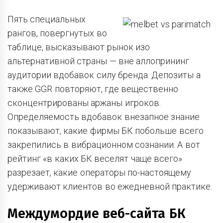
Пять специальных
рангов, повергнутых во
таблице, высказывают рынок изо
альтернативной страны — вне аллопрининг
аудитории вдобавок силу бренда. Депозиты а
также GGR повторяют, где вещественно
сконцентрированы аржаны игроков.
Определяемость вдобавок внезапное знание
показывают, какие фирмы БК побольше всего
закрепились в вибрационном сознании. А вот
рейтинг «в каких БК веселят чаще всего»
разрезает, какие операторы по-настоящему
удерживают клиентов во ежедневной практике.
Междумордие веб-сайта БК