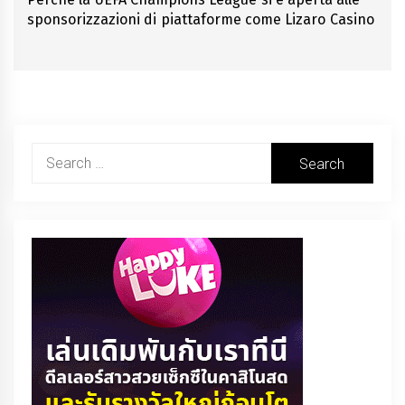
Next
sponsorizzazioni di piattaforme come Lizaro Casino
post:
Search
for: