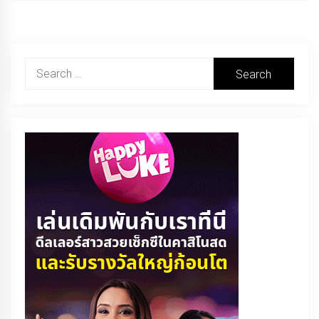
Search
for: