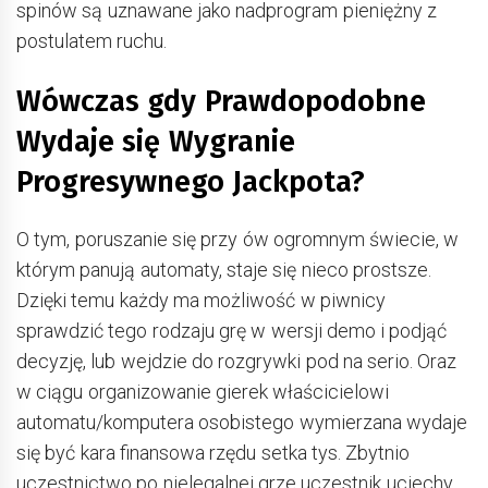
spinów są uznawane jako nadprogram pieniężny z
postulatem ruchu.
Wówczas gdy Prawdopodobne
Wydaje się Wygranie
Progresywnego Jackpota?
O tym, poruszanie się przy ów ogromnym świecie, w
którym panują automaty, staje się nieco prostsze.
Dzięki temu każdy ma możliwość w piwnicy
sprawdzić tego rodzaju grę w wersji demo i podjąć
decyzję, lub wejdzie do rozgrywki pod na serio. Oraz
w ciągu organizowanie gierek właścicielowi
automatu/komputera osobistego wymierzana wydaje
się być kara finansowa rzędu setka tys. Zbytnio
uczestnictwo po nielegalnej grze uczestnik uciechy