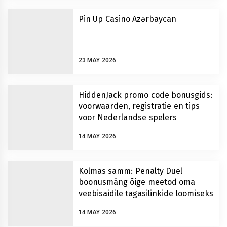
Pin Up Casino Azərbaycan
23 MAY 2026
HiddenJack promo code bonusgids:
voorwaarden, registratie en tips
voor Nederlandse spelers
14 MAY 2026
Kolmas samm: Penalty Duel
boonusmäng õige meetod oma
veebisaidile tagasilinkide loomiseks
14 MAY 2026