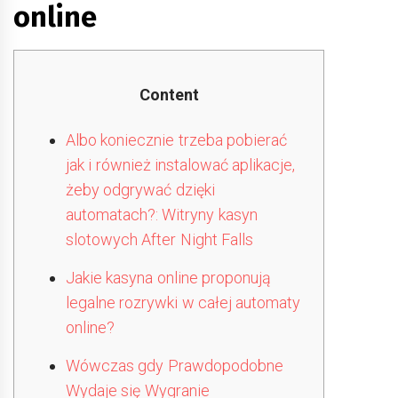
online
Content
Albo koniecznie trzeba pobierać
jak i również instalować aplikacje,
żeby odgrywać dzięki
automatach?: Witryny kasyn
slotowych After Night Falls
Jakie kasyna online proponują
legalne rozrywki w całej automaty
online?
Wówczas gdy Prawdopodobne
Wydaje się Wygranie