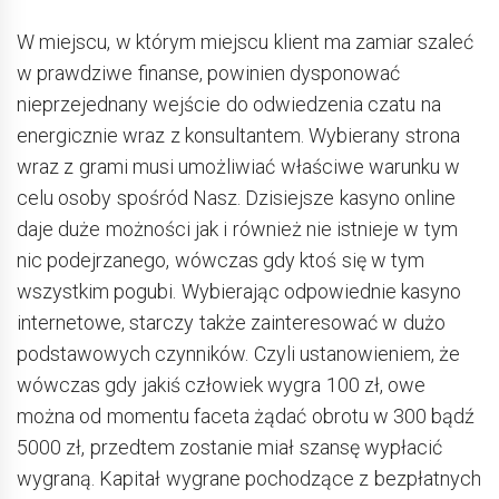
W miejscu, w którym miejscu klient ma zamiar szaleć
w prawdziwe finanse, powinien dysponować
nieprzejednany wejście do odwiedzenia czatu na
energicznie wraz z konsultantem. Wybierany strona
wraz z grami musi umożliwiać właściwe warunku w
celu osoby spośród Nasz. Dzisiejsze kasyno online
daje duże możności jak i również nie istnieje w tym
nic podejrzanego, wówczas gdy ktoś się w tym
wszystkim pogubi. Wybierając odpowiednie kasyno
internetowe, starczy także zainteresować w dużo
podstawowych czynników. Czyli ustanowieniem, że
wówczas gdy jakiś człowiek wygra 100 zł, owe
można od momentu faceta żądać obrotu w 300 bądź
5000 zł, przedtem zostanie miał szansę wypłacić
wygraną. Kapitał wygrane pochodzące z bezpłatnych