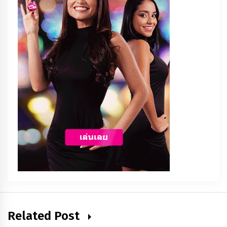
Related Post