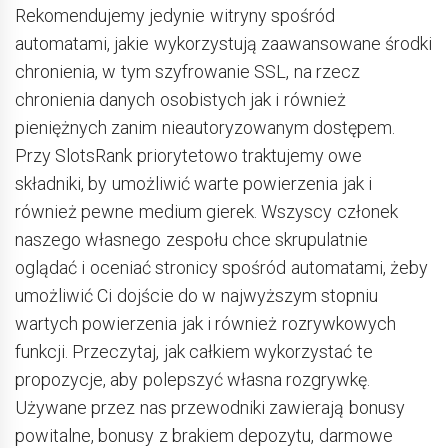
Rekomendujemy jedynie witryny spośród
automatami, jakie wykorzystują zaawansowane środki
chronienia, w tym szyfrowanie SSL, na rzecz
chronienia danych osobistych jak i również
pieniężnych zanim nieautoryzowanym dostępem.
Przy SlotsRank priorytetowo traktujemy owe
składniki, by umożliwić warte powierzenia jak i
również pewne medium gierek. Wszyscy członek
naszego własnego zespołu chce skrupulatnie
oglądać i oceniać stronicy spośród automatami, żeby
umożliwić Ci dojście do w najwyższym stopniu
wartych powierzenia jak i również rozrywkowych
funkcji. Przeczytaj, jak całkiem wykorzystać te
propozycje, aby polepszyć własna rozgrywkę.
Używane przez nas przewodniki zawierają bonusy
powitalne, bonusy z brakiem depozytu, darmowe