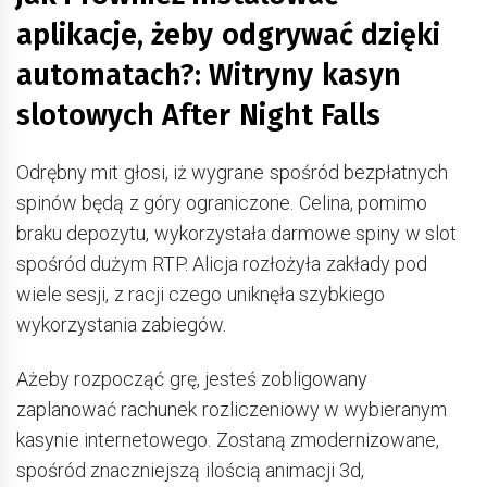
aplikacje, żeby odgrywać dzięki
automatach?: Witryny kasyn
slotowych After Night Falls
Odrębny mit głosi, iż wygrane spośród bezpłatnych
spinów będą z góry ograniczone. Celina, pomimo
braku depozytu, wykorzystała darmowe spiny w slot
spośród dużym RTP. Alicja rozłożyła zakłady pod
wiele sesji, z racji czego uniknęła szybkiego
wykorzystania zabiegów.
Ażeby rozpocząć grę, jesteś zobligowany
zaplanować rachunek rozliczeniowy w wybieranym
kasynie internetowego. Zostaną zmodernizowane,
spośród znaczniejszą ilością animacji 3d,