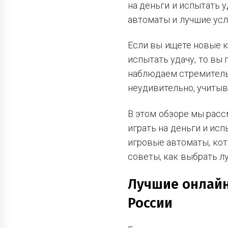
на деньги и испытать 
автоматы и лучшие усл
Если вы ищете новые к
испытать удачу, то вы
наблюдаем стремительн
неудивительно, учитыв
В этом обзоре мы расс
играть на деньги и ис
игровые автоматы, кот
советы, как выбрать лу
Лучшие онлайн
России