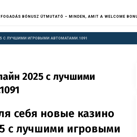
FOGADÁS BÓNUSZ ÚTMUTATÓ – MINDEN, AMIT A WELCOME BONU
25 С ЛУЧШИМИ ИГРОВЫМИ АВТОМАТАМИ.1091
лайн 2025 с лучшими
1091
ля себя новые казино
25 с лучшими игровыми