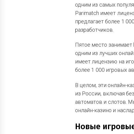
одним из самых популя
Parimatch имеет лицен
предлагает более 1 00
разработчиков.
Пятое место занимает ht
одним из лучших онлайн
имеет лицензию на иго
более 1 000 игровых а
В целом, эти онлайн-к
из России, включая бе
автоматов и слотов. М
онлайн-казино и наслад
Новые игровые