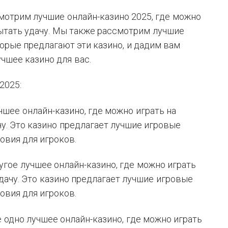
мотрим лучшие онлайн-казино 2025, где можно
пытать удачу. Мы также рассмотрим лучшие
орые предлагают эти казино, и дадим вам
чшее казино для вас.
2025:
лучшее онлайн-казино, где можно играть на
чу. Это казино предлагает лучшие игровые
овия для игроков.
другое лучшее онлайн-казино, где можно играть
удачу. Это казино предлагает лучшие игровые
овия для игроков.
еще одно лучшее онлайн-казино, где можно играть