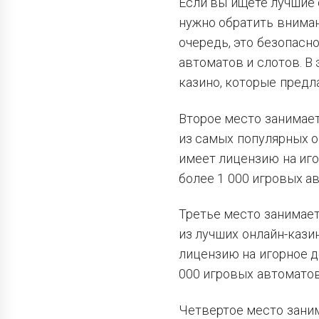
Если вы ищете лучшие 
нужно обратить вниман
очередь, это безопасн
автоматов и слотов. В
казино, которые предл
Второе место занимает h
из самых популярных он
имеет лицензию на иго
более 1 000 игровых а
Третье место занимает h
из лучших онлайн-казин
лицензию на игорное д
000 игровых автоматов
Четвертое место занимае