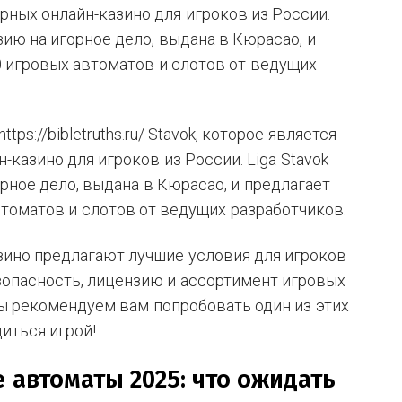
рных онлайн-казино для игроков из России.
зию на игорное дело, выдана в Кюрасао, и
0 игровых автоматов и слотов от ведущих
tps://bibletruths.ru/ Stavok, которое является
-казино для игроков из России. Liga Stavok
рное дело, выдана в Кюрасао, и предлагает
втоматов и слотов от ведущих разработчиков.
азино предлагают лучшие условия для игроков
зопасность, лицензию и ассортимент игровых
ы рекомендуем вам попробовать один из этих
иться игрой!
 автоматы 2025: что ожидать