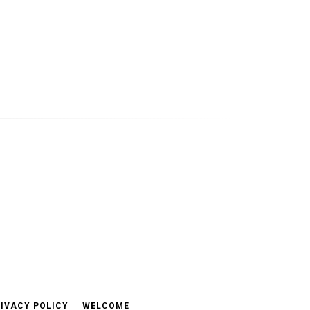
IVACY POLICY
WELCOME