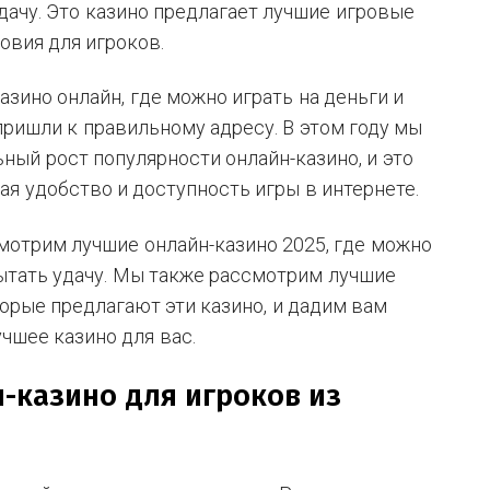
удачу. Это казино предлагает лучшие игровые
овия для игроков.
азино онлайн, где можно играть на деньги и
 пришли к правильному адресу. В этом году мы
ый рост популярности онлайн-казино, и это
ая удобство и доступность игры в интернете.
мотрим лучшие онлайн-казино 2025, где можно
пытать удачу. Мы также рассмотрим лучшие
орые предлагают эти казино, и дадим вам
чшее казино для вас.
-казино для игроков из