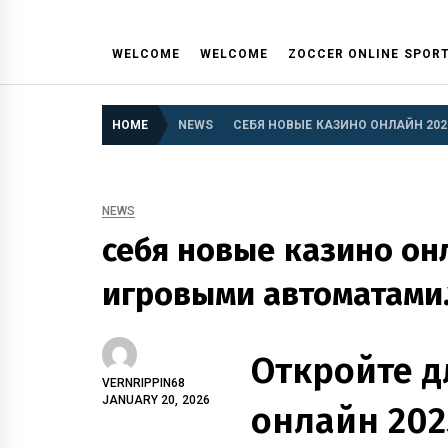
WELCOME
WELCOME
ZOCCER ONLINE SPORT
HOME
NEWS
СЕБЯ НОВЫЕ КАЗИНО ОНЛАЙН 20
NEWS
себя новые казино он
игровыми автоматами.
Откройте д
VERNRIPPIN68
JANUARY 20, 2026
онлайн 20