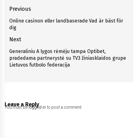
Post
Previous
navigation
Online casinon eller landbaserade Vad är bäst för
Previous
dig
post:
Next
Generaliniu A lygos rėmėju tampa Optibet,
Next
pradedama partnerystė su TV3 žiniasklaidos grupe
post:
Lietuvos futbolo federacija
Leave a Reply
You must be
logged in
to post a comment.