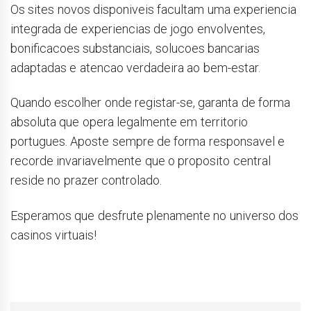
Os sites novos disponiveis facultam uma experiencia
integrada de experiencias de jogo envolventes,
bonificacoes substanciais, solucoes bancarias
adaptadas e atencao verdadeira ao bem-estar.
Quando escolher onde registar-se, garanta de forma
absoluta que opera legalmente em territorio
portugues. Aposte sempre de forma responsavel e
recorde invariavelmente que o proposito central
reside no prazer controlado.
Esperamos que desfrute plenamente no universo dos
casinos virtuais!