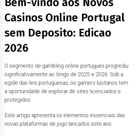
Bem-vindo aos Novos
Casinos Online Portugal
sem Deposito: Edicao
2026
O segmento de gambling online portugues progrediu
significativamente ao longo de 2025 e 2026. Sob a
egide das leis portuguesas, os gamers lusitanos tem
a oportunidade de explorar de sites licenciados e
protegidos.
Este artigo apresenta os elementos essenciais das
novas plataformas de jogo lancados este ano.