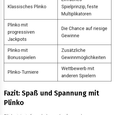
Klassisches Plinko
Spielprinzip, feste
Multiplikatoren
Plinko mit
Die Chance auf riesige
progressiven
Gewinne
Jackpots
Plinko mit
Zusätzliche
Bonusspielen
Gewinnmöglichkeiten
Wettbewerb mit
Plinko-Turniere
anderen Spielern
Fazit: Spaß und Spannung mit
Plinko