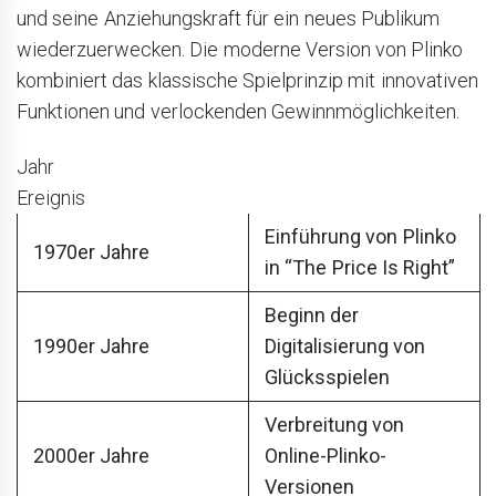
und seine Anziehungskraft für ein neues Publikum
wiederzuerwecken. Die moderne Version von Plinko
kombiniert das klassische Spielprinzip mit innovativen
Funktionen und verlockenden Gewinnmöglichkeiten.
Jahr
Ereignis
Einführung von Plinko
1970er Jahre
in “The Price Is Right”
Beginn der
1990er Jahre
Digitalisierung von
Glücksspielen
Verbreitung von
2000er Jahre
Online-Plinko-
Versionen