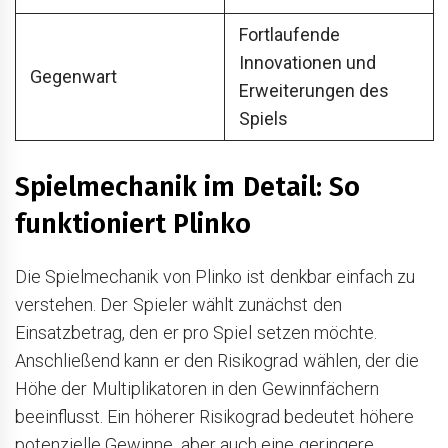
Fortlaufende
Innovationen und
Gegenwart
Erweiterungen des
Spiels
Spielmechanik im Detail: So
funktioniert Plinko
Die Spielmechanik von Plinko ist denkbar einfach zu
verstehen. Der Spieler wählt zunächst den
Einsatzbetrag, den er pro Spiel setzen möchte.
Anschließend kann er den Risikograd wählen, der die
Höhe der Multiplikatoren in den Gewinnfächern
beeinflusst. Ein höherer Risikograd bedeutet höhere
potenzielle Gewinne, aber auch eine geringere