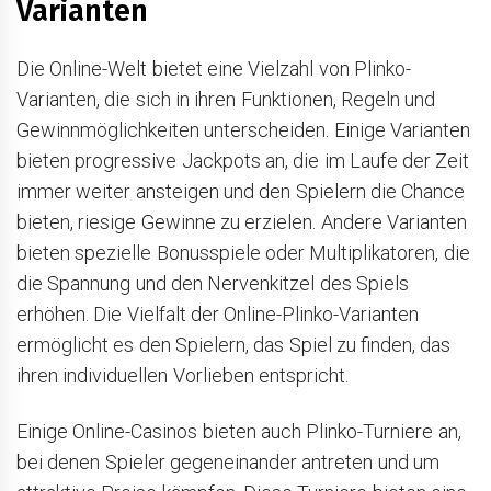
Varianten
Die Online-Welt bietet eine Vielzahl von Plinko-
Varianten, die sich in ihren Funktionen, Regeln und
Gewinnmöglichkeiten unterscheiden. Einige Varianten
bieten progressive Jackpots an, die im Laufe der Zeit
immer weiter ansteigen und den Spielern die Chance
bieten, riesige Gewinne zu erzielen. Andere Varianten
bieten spezielle Bonusspiele oder Multiplikatoren, die
die Spannung und den Nervenkitzel des Spiels
erhöhen. Die Vielfalt der Online-Plinko-Varianten
ermöglicht es den Spielern, das Spiel zu finden, das
ihren individuellen Vorlieben entspricht.
Einige Online-Casinos bieten auch Plinko-Turniere an,
bei denen Spieler gegeneinander antreten und um