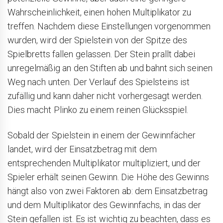
Wahrscheinlichkeit, einen hohen Multiplikator zu
treffen. Nachdem diese Einstellungen vorgenommen
wurden, wird der Spielstein von der Spitze des
Spielbretts fallen gelassen. Der Stein prallt dabei
unregelmäßig an den Stiften ab und bahnt sich seinen
Weg nach unten. Der Verlauf des Spielsteins ist
zufällig und kann daher nicht vorhergesagt werden.
Dies macht Plinko zu einem reinen Glücksspiel.
Sobald der Spielstein in einem der Gewinnfächer
landet, wird der Einsatzbetrag mit dem
entsprechenden Multiplikator multipliziert, und der
Spieler erhält seinen Gewinn. Die Höhe des Gewinns
hängt also von zwei Faktoren ab: dem Einsatzbetrag
und dem Multiplikator des Gewinnfachs, in das der
Stein gefallen ist. Es ist wichtig zu beachten, dass es