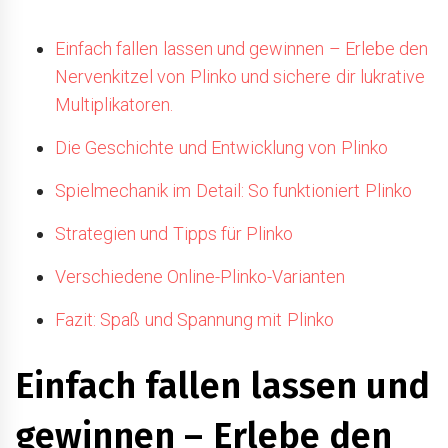
Einfach fallen lassen und gewinnen – Erlebe den
Nervenkitzel von Plinko und sichere dir lukrative
Multiplikatoren.
Die Geschichte und Entwicklung von Plinko
Spielmechanik im Detail: So funktioniert Plinko
Strategien und Tipps für Plinko
Verschiedene Online-Plinko-Varianten
Fazit: Spaß und Spannung mit Plinko
Einfach fallen lassen und
gewinnen – Erlebe den