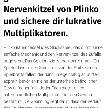
Nervenkitzel von Plinko
und sichere dir lukrative
Multiplikatoren.
Plinko ist ein fesselndes Glücksspiel, das durch seine
einfache Mechanik und den Nervenkitzel des Zufalls
begeistert. Das Spielprinzip ist denkbar einfach: Ein
Spieler lässt einen Spielstein von der Spitze eines
Spielbretts fallen, der dann unregelmäßig an Stiften
abprallt, bevor er in eine der unterhalb befindlichen
Gewinnfächer fällt. Jeder Fach bietet einen
unterschiedlichen Multiplikator, der den Gewinn
bestimmt. Die Spannung liegt darin, dass der Verlauf