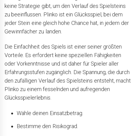
keine Strategie gibt, um den Verlauf des Spielsteins
zu beeinflussen. Plinko ist ein Glücksspiel, bei dem
jeder Stein eine gleich hohe Chance hat, in jedem der
Gewinnfächer zu landen.
Die Einfachheit des Spiels ist einer seiner größten
Vorteile. Es erfordert keine speziellen Fähigkeiten
oder Vorkenntnisse und ist daher für Spieler aller
Erfahrungsstufen zugänglich. Die Spannung, die durch
den zufälligen Verlauf des Spielsteins entsteht, macht
Plinko zu einem fesselnden und aufregenden
Glücksspielerlebnis.
Wähle deinen Einsatzbetrag.
Bestimme den Risikograd.