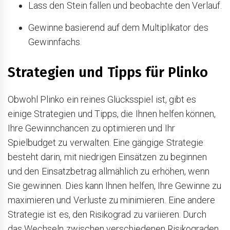
Lass den Stein fallen und beobachte den Verlauf.
Gewinne basierend auf dem Multiplikator des
Gewinnfachs.
Strategien und Tipps für Plinko
Obwohl Plinko ein reines Glücksspiel ist, gibt es
einige Strategien und Tipps, die Ihnen helfen können,
Ihre Gewinnchancen zu optimieren und Ihr
Spielbudget zu verwalten. Eine gängige Strategie
besteht darin, mit niedrigen Einsätzen zu beginnen
und den Einsatzbetrag allmählich zu erhöhen, wenn
Sie gewinnen. Dies kann Ihnen helfen, Ihre Gewinne zu
maximieren und Verluste zu minimieren. Eine andere
Strategie ist es, den Risikograd zu variieren. Durch
das Wechseln zwischen verschiedenen Risikograden