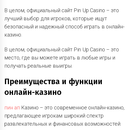
В целом, официальный сайт Pin Up Casino – это
лучший выбор для игроков, которые ищут
безопасный и надежный способ играть в онлайн-
казино.
В целом, официальный сайт Pin Up Casino – это
место, где вы можете играть в любые игры и
получать реальные выигры.
Преимущества и функции
онлайн-казино
пин ап
Казино – это современное онлайн-казино,
предлагающее игрокам широкий спектр
развлекательных и финансовых возможностей.