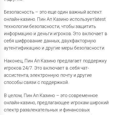
Безопасность – это еще один важный аспект
онлайн-казино. Пин Ап Казино используетlatest
технологии безопасности, чтобы защитить
информацию и деньги игроков. Это включает в
себя шифрование данных, двухфакторную
аутентификацию и другие меры безопасности.
Наконец, Пин Ап Казино предлагает поддержку
игроков 24/7. Это включает в себя чат-
ассистента, электронную почту и другие
способы связи с поддержкой.
В целом, Пин Ап Казино – это современное
онлайн-казино, предлагающее игрокам широкий
спектр развлекательных и финансовых