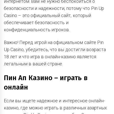
интернетом. Вам не нужно беспокоиться о
безопасности и надежности, потому что Pin Up
Casino – это официальный сайт, который
обеспечивает безопасность и
конфиденциальность игроков.
Важно! Перед игрой на официальном сайте Pin
Up Casino, убедитесь, что вы достигли возраста
18 лет и что игра в онлайн-казино является
легальным в вашей стране.
Пин Ап Казино – играть в
онлайн
Если вы ищете надежное и интересное онлайн-
казино, где можно играть в различных азартных