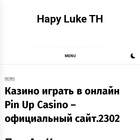
Skip
to
Hapy Luke TH
content
MENU
NEWS
Казино играть в онлайн
Pin Up Casino –
официальный сайт.2302