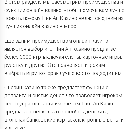
В этом разделе мы рассмотрим преимущества и
функции онлайн-казино, чтобы помочь вам лучше
понять, почему Пин Ап Казино является одним из
лучших онлайн-казино в мире.
Еще одним преимуществом онлайн-казино
является выбор игр. Пин Ап Казино предлагает
более 3000 игр, включая слоты, карточные игры,
рулетку и другие. Это позволяет игрокам
выбрать игру, которая лучше всего подходит им.
Онлайн-казино также предлагает функцию
депозита и снятия денег, что позволяет игрокам
легко управлять своим счетом. Пин Ап Казино
предлагает несколько способов депозита,
включая банковские карты, электронные деньги
и другие.