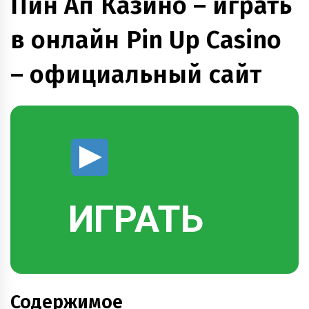
Пин Ап Казино – играть
в онлайн Pin Up Casino
– официальный сайт
ИГРАТЬ
Содержимое