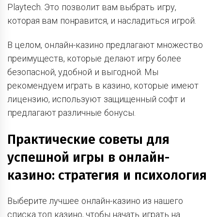
Playtech. Это позволит вам выбрать игру,
которая вам понравится, и насладиться игрой.
В целом, онлайн-казино предлагают множество
преимуществ, которые делают игру более
безопасной, удобной и выгодной. Мы
рекомендуем играть в казино, которые имеют
лицензию, используют защищенный софт и
предлагают различные бонусы.
Практические советы для
успешной игры в онлайн-
казино: стратегия и психология
Выберите лучшее онлайн-казино из нашего
списка топ казино, чтобы начать играть на