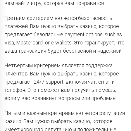
вам найти игру, которая вам понравится.
Третьим критерием является безопасность
платежей. Вам нужно выбрать казино, которое
предлагает безопасные payment options, such as
Visa, Mastercard, or e-wallets. Это гарантирует, что
ваша транзакция будет безопасной и надежной.
Четвертым критерием является поддержка
клиентов. Вам нужно выбрать казино, которое
предлагает 24/7 support, включая чат, email и
телефон. Это поможет вам получить помощь,
если у вас возникнут вопросы или проблемы.
Пятым и важным критерием является репутация
казино. Вам нужно выбрать казино, которое
имеет хорошую репутацию и положительные