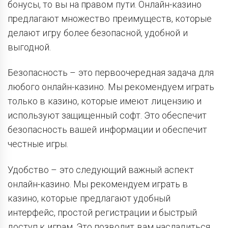
бонусы, то вы на правом пути. Онлайн-казино
предлагают множество преимуществ, которые
делают игру более безопасной, удобной и
выгодной.
Безопасность – это первоочередная задача для
любого онлайн-казино. Мы рекомендуем играть
только в казино, которые имеют лицензию и
используют защищенный софт. Это обеспечит
безопасность вашей информации и обеспечит
честные игры.
Удобство – это следующий важный аспект
онлайн-казино. Мы рекомендуем играть в
казино, которые предлагают удобный
интерфейс, простой регистрации и быстрый
доступ к играм. Это позволит вам насладиться