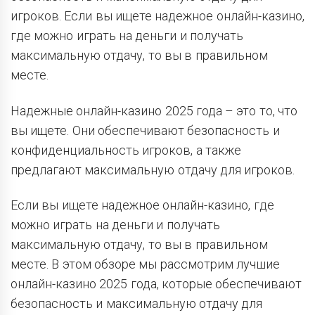
игроков. Если вы ищете надежное онлайн-казино,
где можно играть на деньги и получать
максимальную отдачу, то вы в правильном
месте.
Надежные онлайн-казино 2025 года – это то, что
вы ищете. Они обеспечивают безопасность и
конфиденциальность игроков, а также
предлагают максимальную отдачу для игроков.
Если вы ищете надежное онлайн-казино, где
можно играть на деньги и получать
максимальную отдачу, то вы в правильном
месте. В этом обзоре мы рассмотрим лучшие
онлайн-казино 2025 года, которые обеспечивают
безопасность и максимальную отдачу для