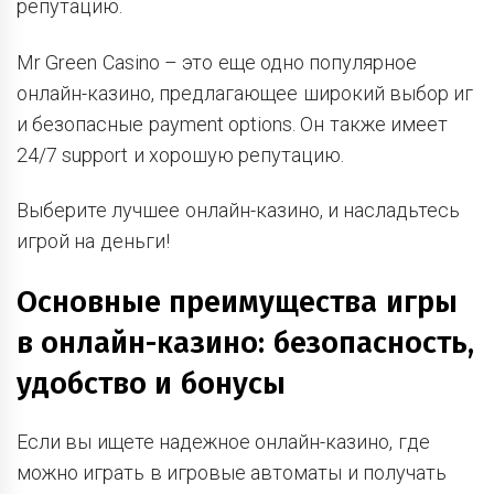
репутацию.
Mr Green Casino – это еще одно популярное
онлайн-казино, предлагающее широкий выбор иг
и безопасные payment options. Он также имеет
24/7 support и хорошую репутацию.
Выберите лучшее онлайн-казино, и насладьтесь
игрой на деньги!
Основные преимущества игры
в онлайн-казино: безопасность,
удобство и бонусы
Если вы ищете надежное онлайн-казино, где
можно играть в игровые автоматы и получать