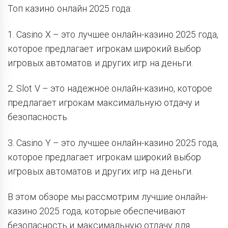
Топ казино онлайн 2025 года:
1. Casino X – это лучшее онлайн-казино 2025 года,
которое предлагает игрокам широкий выбор
игровых автоматов и других игр на деньги.
2. Slot V – это надежное онлайн-казино, которое
предлагает игрокам максимальную отдачу и
безопасность.
3. Casino Y – это лучшее онлайн-казино 2025 года,
которое предлагает игрокам широкий выбор
игровых автоматов и других игр на деньги.
В этом обзоре мы рассмотрим лучшие онлайн-
казино 2025 года, которые обеспечивают
безопасность и максимальную отдачу для